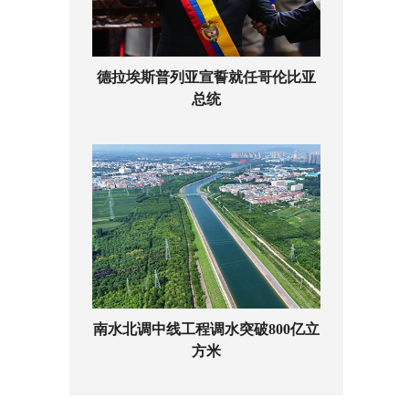
德拉埃斯普列亚宣誓就任哥伦比亚
总统
南水北调中线工程调水突破800亿立
方米