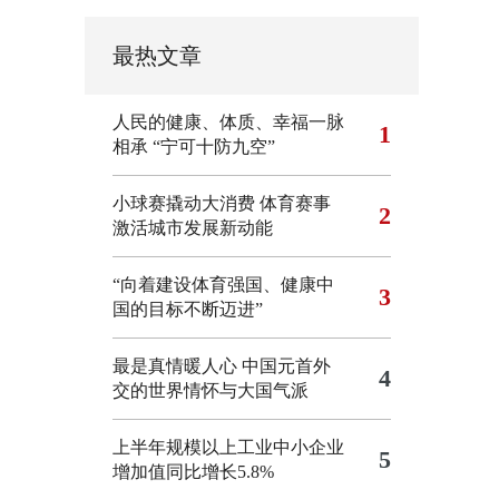
最热文章
人民的健康、体质、幸福一脉
1
相承
“宁可十防九空”
小球赛撬动大消费 体育赛事
2
激活城市发展新动能
“向着建设体育强国、健康中
3
国的目标不断迈进”
最是真情暖人心 中国元首外
4
交的世界情怀与大国气派
上半年规模以上工业中小企业
5
增加值同比增长5.8%