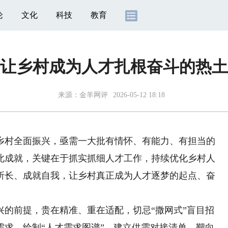
论
文化
科技
教育
让乡村成为人才扎根奋斗的热土
来源：
金羊网评
2026-05-12 18:18
村全面振兴，亟需一大批有情怀、有能力、有担当的
此成就，关键在于抓实抓细人才工作，持续优化乡村人
所长、成就自我，让乡村真正成为人才逐梦的起点、奋
前提，贵在精准、重在适配，切忌“撒网式”盲目招
需求，绘制“人才需求图谱”，建立供需对接清单，靶向