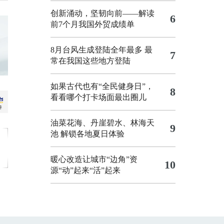
创新涌动，坚韧向前——解读
6
前7个月我国外贸成绩单
8月台风生成登陆全年最多 最
7
常在我国这些地方登陆
如果古代也有“全民健身日”，
8
看看哪个打卡场面最出圈儿
油菜花海、丹崖碧水、林海天
9
池 解锁各地夏日体验
暖心改造让城市“边角”资
10
源“动”起来“活”起来