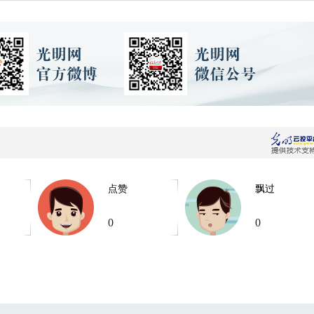
点赞
飘过
0
0