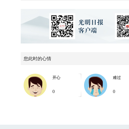
您此时的心情
开心
难过
0
0