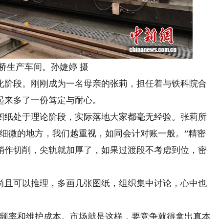
生产车间。孙婕婷 摄
化阶段。刚刚成为一名母亲的张莉，担任着与铁科院合
起来多了一份笃定与耐心。
纸处于理论阶段，实际落地大家都毫无经验。张莉所
是细微的地方，我们越重视，如同会计对账一般。”精密
稍作切削，尖轨就加厚了，如果过渡段不考虑到位，密
且可以推理，多画几张图纸，组织集中讨论，心中也
频率和维护成本。市场就是这样，要竞争就得拿出真本