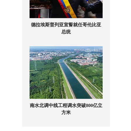
德拉埃斯普列亚宣誓就任哥伦比亚
总统
南水北调中线工程调水突破800亿立
方米