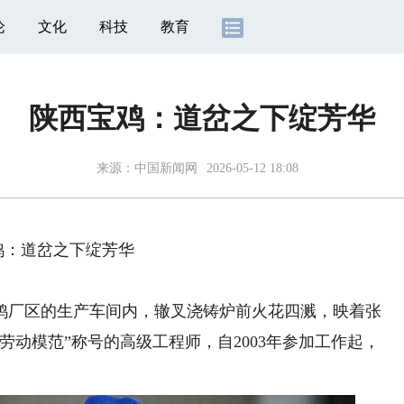
论
文化
科技
教育
陕西宝鸡：道岔之下绽芳华
来源：
中国新闻网
2026-05-12 18:08
鸡：道岔之下绽芳华
厂区的生产车间内，辙叉浇铸炉前火花四溅，映着张
劳动模范”称号的高级工程师，自2003年参加工作起，