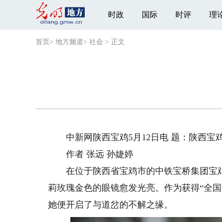
时政
国际
时评
理
首页
>
地方频道
>
社会
>
正文
中新网陕西宝鸡5月12日电 题：陕西宝
作者 张远 孙婕婷
在位于陕西省宝鸡市的中铁宝桥集团宝鸡
莉玫瑰金色的眼镜愈发光亮。作为获得“全国
她便开启了与道岔的不解之缘。