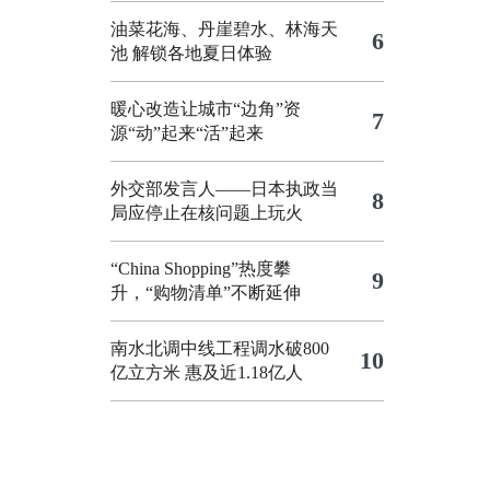
油菜花海、丹崖碧水、林海天
6
池 解锁各地夏日体验
暖心改造让城市“边角”资
7
源“动”起来“活”起来
外交部发言人——日本执政当
8
局应停止在核问题上玩火
“China Shopping”热度攀
9
升，“购物清单”不断延伸
南水北调中线工程调水破800
10
亿立方米 惠及近1.18亿人