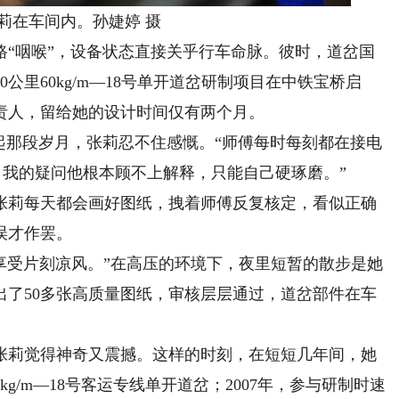
在车间内。孙婕婷 摄
“咽喉”，设备状态直接关乎行车命脉。彼时，道岔国
公里60kg/m—18号单开道岔研制项目在中铁宝桥启
责人，留给她的设计时间仅有两个月。
那段岁月，张莉忍不住感慨。“师傅每时每刻都在接电
事，我的疑问他根本顾不上解释，只能自己硬琢磨。”
莉每天都会画好图纸，拽着师傅反复核定，看似正确
误才作罢。
受片刻凉风。”在高压的环境下，夜里短暂的散步是她
出了50多张高质量图纸，审核层层通过，道岔部件在车
莉觉得神奇又震撼。这样的时刻，在短短几年间，她
0kg/m—18号客运专线单开道岔；2007年，参与研制时速