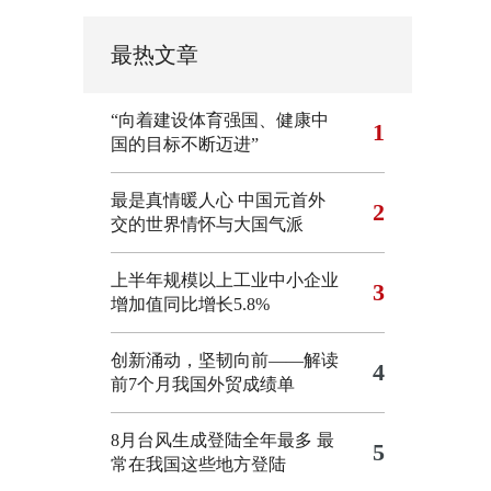
最热文章
“向着建设体育强国、健康中
1
国的目标不断迈进”
最是真情暖人心 中国元首外
2
交的世界情怀与大国气派
上半年规模以上工业中小企业
3
增加值同比增长5.8%
创新涌动，坚韧向前——解读
4
前7个月我国外贸成绩单
8月台风生成登陆全年最多 最
5
常在我国这些地方登陆