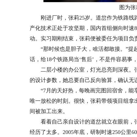
图为张莉
刚进厂时，张莉25岁。道岔作为铁路线路
产化技术正处于攻坚期，国内首组侧向时速80
动。实习期刚结束，张莉便被委任为项目负
“那时候也是胆子大，啥活都敢接。”提起
话，给18个铁路局当‘售后’，不是件容易
二层小楼的办公室，灯光总亮到深夜。张
的设计参数，她总要自己反向验算，确认无
“7月的天好热，每晚画完图回宿舍，能享
唯一放松的时刻。很快，张莉带领项目组拿
间被加工出来。
看着自己亲自设计的道岔就立在眼前，张
经历了太多。2005年底，研制时速250公里6