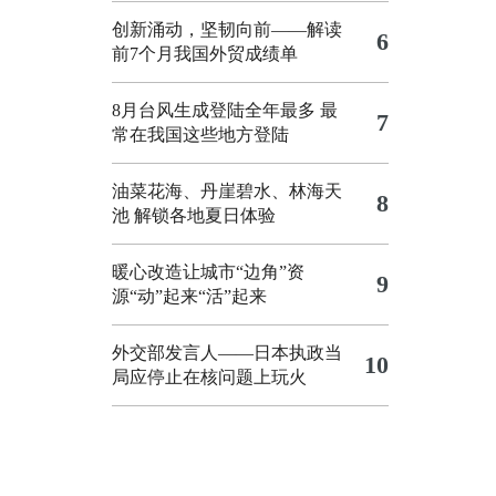
创新涌动，坚韧向前——解读
6
前7个月我国外贸成绩单
8月台风生成登陆全年最多 最
7
常在我国这些地方登陆
油菜花海、丹崖碧水、林海天
8
池 解锁各地夏日体验
暖心改造让城市“边角”资
9
源“动”起来“活”起来
外交部发言人——日本执政当
10
局应停止在核问题上玩火