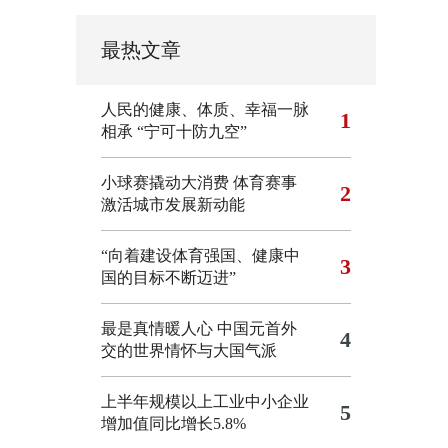
最热文章
人民的健康、体质、幸福一脉
1
相承
“宁可十防九空”
小球赛撬动大消费 体育赛事
2
激活城市发展新动能
“向着建设体育强国、健康中
3
国的目标不断迈进”
最是真情暖人心 中国元首外
4
交的世界情怀与大国气派
上半年规模以上工业中小企业
5
增加值同比增长5.8%