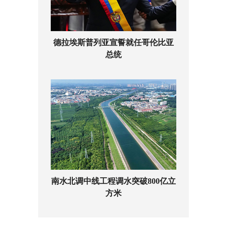
德拉埃斯普列亚宣誓就任哥伦比亚
总统
南水北调中线工程调水突破800亿立
方米