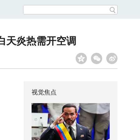
白天炎热需开空调
视觉焦点