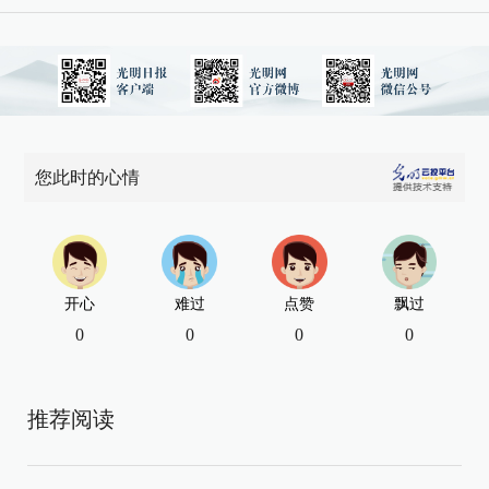
您此时的心情
开心
难过
点赞
飘过
0
0
0
0
推荐阅读