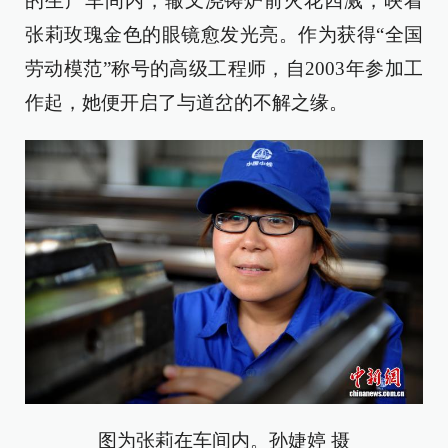
的生产车间内，辙叉浇铸炉前火花四溅，映着
张莉玫瑰金色的眼镜愈发光亮。作为获得“全国
劳动模范”称号的高级工程师，自2003年参加工
作起，她便开启了与道岔的不解之缘。
图为张莉在车间内。孙婕婷 摄