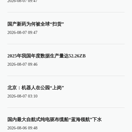
2026-08-07 09:47
国产新药为何被全球“扫货”
2026-08-07 09:47
2025年我国年度数据生产量达52.26ZB
2026-08-07 09:46
北京：机器人在公园“上岗”
2026-08-07 03:10
国内最大自航式纯电驱布缆船“蓝海领航”下水
2026-08-06 09:48