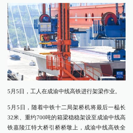
5月5日，工人在成渝中线高铁进行架梁作业。
5月5日，随着中铁十二局架桥机将最后一榀长
32米、重约700吨的箱梁稳稳架设至成渝中线高
铁嘉陵江特大桥引桥桥墩上，成渝中线高铁全