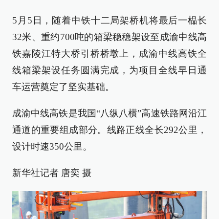
5月5日，随着中铁十二局架桥机将最后一榀长
32米、重约700吨的箱梁稳稳架设至成渝中线高
铁嘉陵江特大桥引桥桥墩上，成渝中线高铁全
线箱梁架设任务圆满完成，为项目全线早日通
车运营奠定了坚实基础。
成渝中线高铁是我国“八纵八横”高速铁路网沿江
通道的重要组成部分。线路正线全长292公里，
设计时速350公里。
新华社记者 唐奕 摄