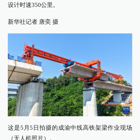
设计时速350公里。
新华社记者 唐奕 摄
这是5月5日拍摄的成渝中线高铁架梁作业现场
（无人机照片）。