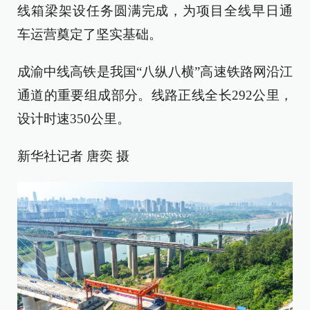
线箱梁架设任务圆满完成，为项目全线早日通
车运营奠定了坚实基础。
成渝中线高铁是我国“八纵八横”高速铁路网沿江
通道的重要组成部分。线路正线全长292公里，
设计时速350公里。
新华社记者 唐奕 摄