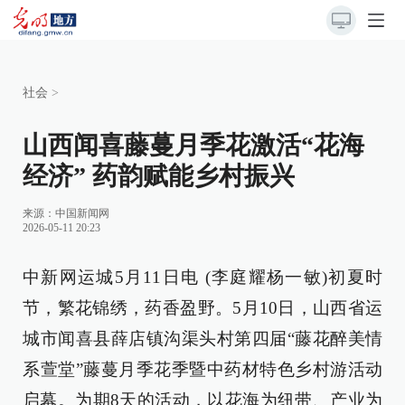
社会
>
山西闻喜藤蔓月季花激活“花海
经济” 药韵赋能乡村振兴
来源：
中国新闻网
2026-05-11 20:23
中新网运城5月11日电 (李庭耀杨一敏)初夏时
节，繁花锦绣，药香盈野。5月10日，山西省运
城市闻喜县薛店镇沟渠头村第四届“藤花醉美情
系萱堂”藤蔓月季花季暨中药材特色乡村游活动
启幕。为期8天的活动，以花海为纽带、产业为