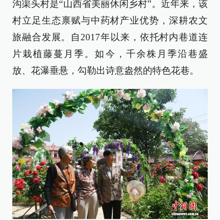
沟渠头村是“山西省美丽休闲乡村”。近年来，该
村立足生态禀赋与中药材产业优势，深耕农文
旅融合发展。自2017年以来，依托村内巷道连
片栽植藤蔓月季。如今，千余株月季沿巷盛
放、花瀑垂悬，勾勒出诗意盎然的特色花巷。