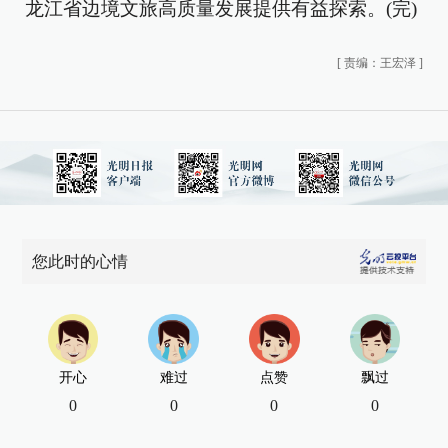
龙江省边境文旅高质量发展提供有益探索。(完)
[
责编：王宏泽
]
您此时的心情
开心
难过
点赞
飘过
0
0
0
0