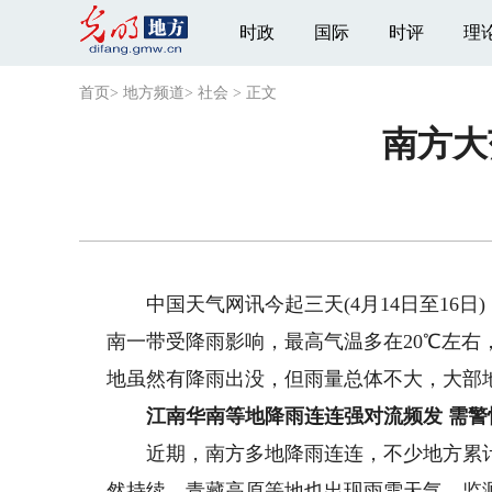
时政
国际
时评
理
首页
>
地方频道
>
社会
>
正文
南方大
中国天气网讯今起三天(4月14日至16日
南一带受降雨影响，最高气温多在20℃左
地虽然有降雨出没，但雨量总体不大，大部
江南华南等地降雨连连强对流频发 需警
近期，南方多地降雨连连，不少地方累计
然持续，青藏高原等地也出现雨雪天气。监