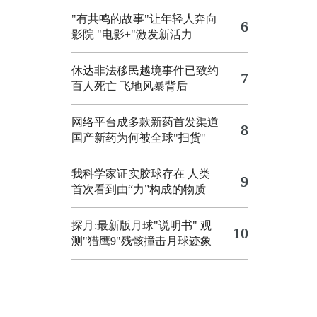
"有共鸣的故事"让年轻人奔向
6
影院
"电影+"激发新活力
休达非法移民越境事件已致约
7
百人死亡
飞地风暴背后
网络平台成多款新药首发渠道
8
国产新药为何被全球"扫货"
我科学家证实胶球存在 人类
9
首次看到由“力”构成的物质
探月:最新版月球"说明书"
观
10
测"猎鹰9"残骸撞击月球迹象