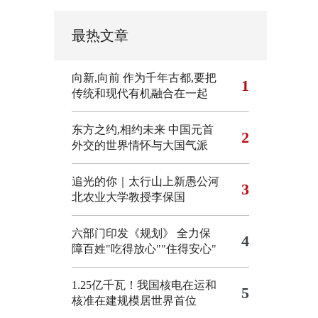
最热文章
向新,向前
作为千年古都,要把
1
传统和现代有机融合在一起
东方之约,相约未来 中国元首
2
外交的世界情怀与大国气派
追光的你｜太行山上新愚公河
3
北农业大学教授李保国
六部门印发《规划》 全力保
4
障百姓"吃得放心""住得安心"
1.25亿千瓦！我国核电在运和
5
核准在建规模居世界首位