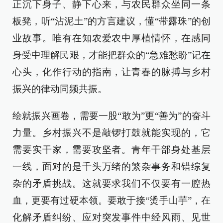
正沉下身子、静下心来，与农民群众坐同一条
板凳，听“沾泥土”的方言建议，懂“带露珠”的创
业故事。唯有在知农爱农中厚植情怀，在感同
身受中理解民艰，才能把群众的“急难愁盼”记在
心头，化作行动的指南，让青春的脉搏与乡村
振兴的律动同频共振。
绘就振兴画卷，需要一股“敢为”更“善为”的奋斗
力量。乡村振兴不是敲锣打鼓就能实现的，它
需要实干家，需要攻坚者。青年干部身处基层
一线，面对的是千头万绪的繁杂事务和错综复
杂的矛盾挑战。这就要求我们不仅要有一腔热
血，更要有过硬本领。要敢于接“烫手山芋”，在
化解矛盾纠纷、应对突发事件中经风雨、见世