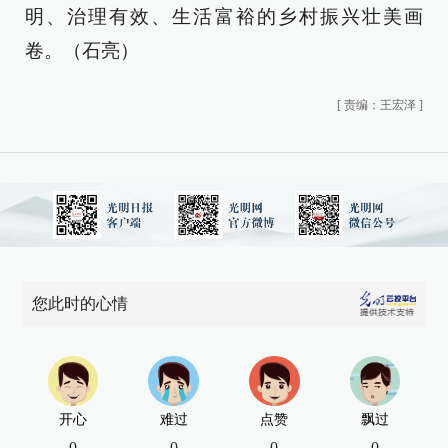
明、治理有效、生活富裕的乡村振兴壮美画
卷。（石亮）
[
责编：王宏泽
]
您此时的心情
开心
难过
点赞
飘过
0
0
0
0