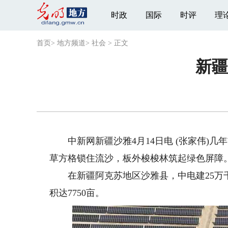
时政
国际
时评
理
首页
>
地方频道
>
社会
>
正文
新疆
中新网新疆沙雅4月14日电 (张家伟)几
草方格锁住流沙，板外梭梭林筑起绿色屏障
在新疆阿克苏地区沙雅县，中电建25万千
积达7750亩。