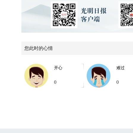
您此时的心情
开心
难过
0
0