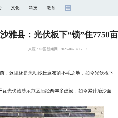
论
文化
科技
教育
沙雅县：光伏板下“锁”住7750
来源：
中国新闻网
2026-04-14 17:57
年前，这里还是流动沙丘遍布的不毛之地，如今光伏板下
。
瓦光伏治沙示范区历经两年多建设，如今累计治沙面