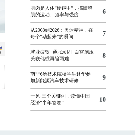
肌肉是人体“硬铠甲”，搞懂增
6
肌的运动、频率与强度
从2008到2026：奥运精神，在
7
每个“动起来”的瞬间
就业疲软+通胀顽固+白宫施压
8
美联储或再陷两难
南非6所技术院校学生赴华参
9
加新能源汽车技术研修
一见·三个关键词，读懂中国
10
经济“半年答卷”