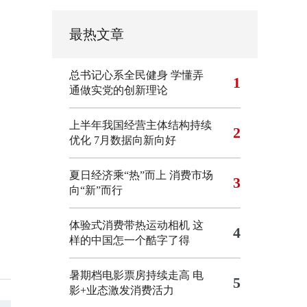
最热文章
总书记心系全民健身
学懂弄
1
通做实党的创新理论
上半年我国经营主体结构持续
2
优化
7月数据向新向好
夏日经济乘“热”而上 消费市场
3
向“新”而行
体验式消费带热运动相机
这
4
样的中国怎一个酷字了得
暑期档电影票房持续走高 电
5
影+业态激发消费活力