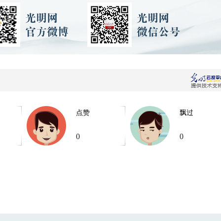
点赞
飘过
0
0