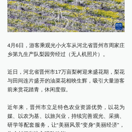
4
4月6日，游客乘观光小火车从河北省晋州市周家庄
乡
乡第九生产队梨园旁经过（无人机照片）。
新
近日，河北省晋州市17万亩梨树迎来盛花期，梨花
[责
与田间连片盛开的油菜花相映生辉，吸引大量游客
前来赏花踏青，休闲度假。
近年来，晋州市立足特色农业资源优势，以花为
媒、以农为基、以旅兴业，持续完善观光、采摘、
研学等配套服务，让“美丽风景”变身“美丽经济”，