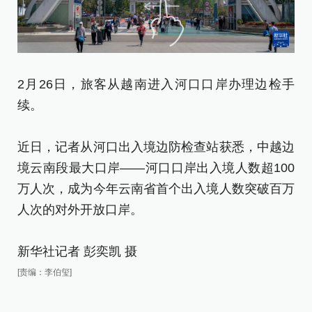
2
2月26日，旅客从越南进入河口口岸办理边检手
续
续。
近
近日，记者从河口出入境边防检查站获悉，中越边
境
境云南段最大口岸——河口口岸出入境人数超100
万
万人次，成为今年云南省首个出入境人数突破百万
人
人次的对外开放口岸。
新
新华社记者 彭奕凯 摄
[责
[责编：李伯玺]