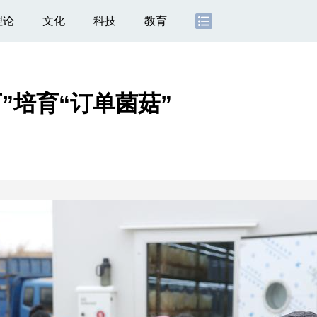
理论
文化
科技
教育
”培育“订单菌菇”