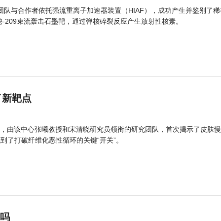
团队与合作者依托强流重离子加速器装置（HIAF），成功产生并鉴别了稀
的铋-209束流轰击石墨靶，通过弹核碎裂反应产生放射性核素。
了新靶点
，由该中心张曦教授和宋清晓研究员领衔的研究团队，首次揭示了皮肤慢
找到了打破纤维化恶性循环的关键“开关”。
”吗