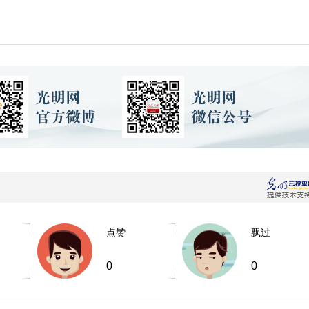
点赞
飘过
0
0