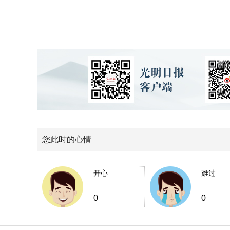
您此时的心情
开心
难过
0
0