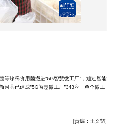
2月27
等珍稀食用菌搬进“5G智慧微工厂”，通过智能
新华社
河县已建成“5G智慧微工厂”343座，单个微工
[责编：王文韬]