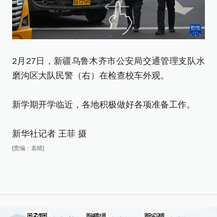
2月27日，新疆乌鲁木齐市公安局交通管理支队水
2
磨沟区大队民警（右）在检查校车外观。
磨
新学期开学临近，各地积极做好各项准备工作。
新
新华社记者 王菲 摄
新
[责编：袁晴]
[责