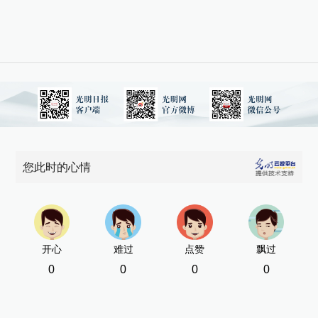
[责
您此时的心情
开心
难过
点赞
飘过
0
0
0
0