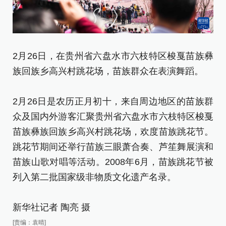
2
2月26日，在贵州省六盘水市六枝特区梭戛苗族彝
族
族回族乡高兴村跳花场，苗族群众在表演舞蹈。
式
2月26日是农历正月初十，来自周边地区的苗族群
2
众及国内外游客汇聚贵州省六盘水市六枝特区梭戛
众
苗族彝族回族乡高兴村跳花场，欢度苗族跳花节。
苗
跳花节期间还举行苗族三眼萧合奏、芦笙舞展演和
跳
苗族山歌对唱等活动。2008年6月，苗族跳花节被
苗
列入第二批国家级非物质文化遗产名录。
列
新华社记者 陶亮 摄
新
[责编：袁晴]