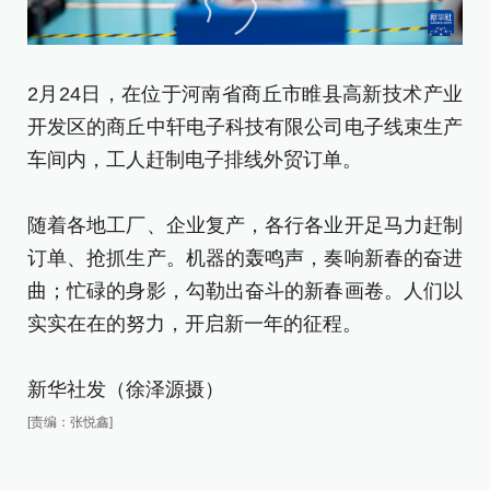
2月24日，在位于河南省商丘市睢县高新技术产业
开发区的商丘中轩电子科技有限公司电子线束生产
2
车间内，工人赶制电子排线外贸订单。
区
随着各地工厂、企业复产，各行各业开足马力赶制
随
订单、抢抓生产。机器的轰鸣声，奏响新春的奋进
订
曲；忙碌的身影，勾勒出奋斗的新春画卷。人们以
曲
实实在在的努力，开启新一年的征程。
实
新华社发（徐泽源摄）
新
[责编：张悦鑫]
[责