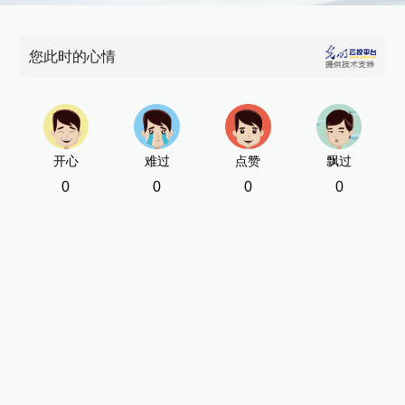
您此时的心情
开心
难过
点赞
飘过
0
0
0
0