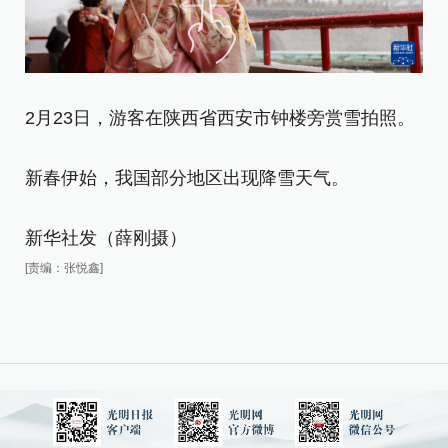
2月23日，游客在陕西省西安市钟楼旁赏雪拍照。
2
新春伊始，我国部分地区出现降雪天气。
新
新华社发（薛刚摄）
新
[责编：张悦鑫]
[责