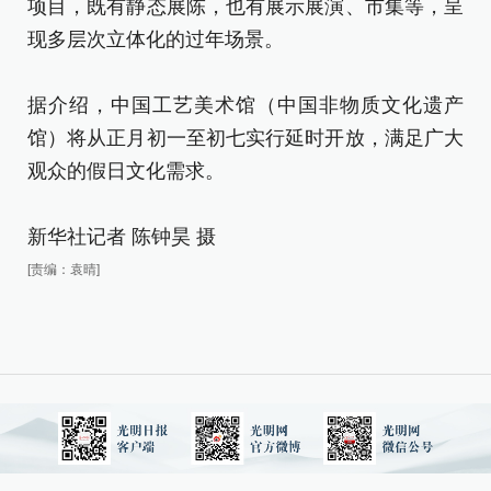
项
项目，既有静态展陈，也有展示展演、市集等，呈
现
现多层次立体化的过年场景。
据
据介绍，中国工艺美术馆（中国非物质文化遗产
馆
馆）将从正月初一至初七实行延时开放，满足广大
观
观众的假日文化需求。
新
新华社记者 陈钟昊 摄
[责
[责编：袁晴]