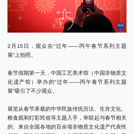
这
2月15日，观众在“过年——丙午春节系列主题
展
展”上拍照。
春
春节假期第一天，中国工艺美术馆（中国非物质文
化
化遗产馆）举办的“过年——丙午春节系列主题
展
展”吸引了不少观众。
展
展览从春节承载的中华民族传统历法、生肖文化、
粮
粮食观和灯彩民俗等主题入手，串联起与春节相关
的
的、来自全国各地的百余项非物质文化遗产代表性