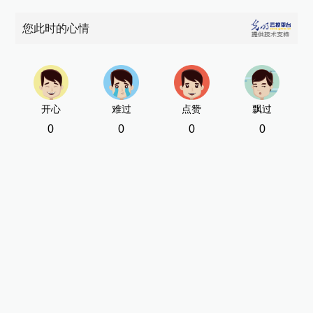
您此时的心情
开心
难过
点赞
飘过
0
0
0
0