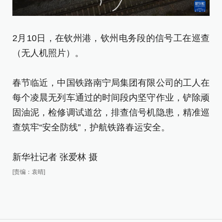
2
2月10日，在钦州港，钦州电务段的信号工在巡查
灯
（无人机照片）。
春
春节临近，中国铁路南宁局集团有限公司的工人在
每
每个凌晨无列车通过的时间段内坚守作业，铲除顽
固
固油泥，检修调试道岔，排查信号机隐患，精准巡
查
查筑牢“安全防线”，护航铁路春运安全。
新
新华社记者 张爱林 摄
[责
[责编：袁晴]