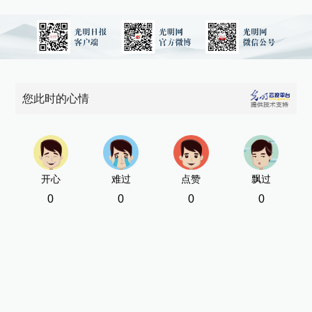
您此时的心情
开心
难过
点赞
飘过
0
0
0
0