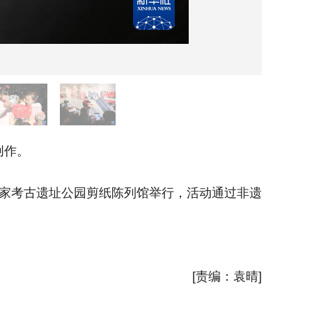
创作。
2月4
家考古遗址公园剪纸陈列馆举行，活动通过非遗
立春时
传承人现
新华社
[责编：袁晴]