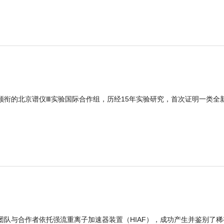
领衔的北京谱仪Ⅲ实验国际合作组，历经15年实验研究，首次证明一类全
团队与合作者依托强流重离子加速器装置（HIAF），成功产生并鉴别了稀