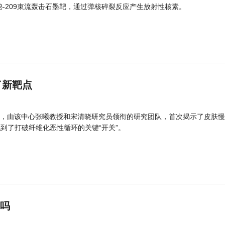
的铋-209束流轰击石墨靶，通过弹核碎裂反应产生放射性核素。
了新靶点
，由该中心张曦教授和宋清晓研究员领衔的研究团队，首次揭示了皮肤慢
找到了打破纤维化恶性循环的关键“开关”。
”吗