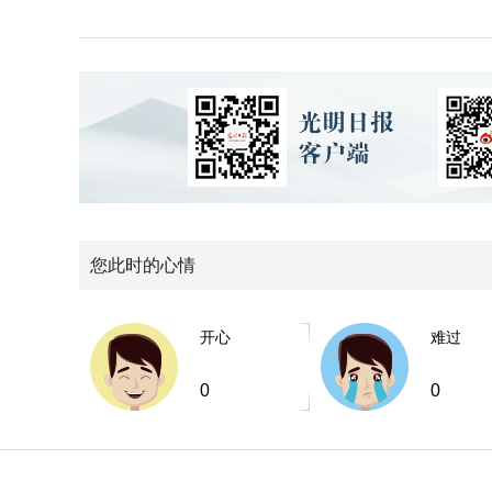
您此时的心情
开心
难过
0
0