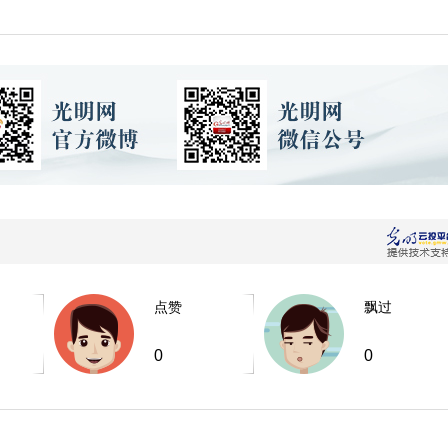
点赞
飘过
0
0