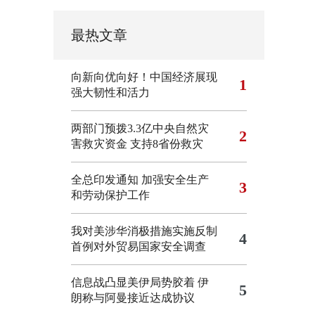
最热文章
向新向优向好！中国经济展现
1
强大韧性和活力
两部门预拨3.3亿中央自然灾
2
害救灾资金 支持8省份救灾
全总印发通知 加强安全生产
3
和劳动保护工作
我对美涉华消极措施实施反制
4
首例对外贸易国家安全调查
信息战凸显美伊局势胶着
伊
5
朗称与阿曼接近达成协议