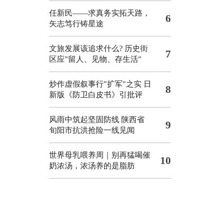
任新民——求真务实拓天路，
6
矢志笃行铸星途
文旅发展该追求什么?
历史街
7
区应"留人、见物、存生活"
炒作虚假叙事行"扩军"之实
日
8
新版《防卫白皮书》引批评
风雨中筑起坚固防线 陕西省
9
旬阳市抗洪抢险一线见闻
世界母乳喂养周｜别再猛喝催
10
奶浓汤，浓汤养的是脂肪