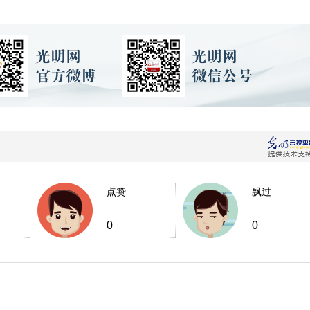
点赞
飘过
0
0