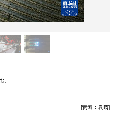
2月2
待发。
2026
新华社
[责编：袁晴]