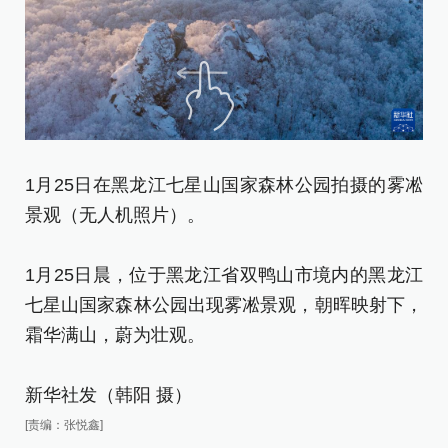
1
景
1月25日在黑龙江七星山国家森林公园拍摄的雾凇
景观（无人机照片）。
1
七
1月25日晨，位于黑龙江省双鸭山市境内的黑龙江
霜
七星山国家森林公园出现雾凇景观，朝晖映射下，
霜华满山，蔚为壮观。
新
新华社发（韩阳 摄）
[责
[责编：张悦鑫]