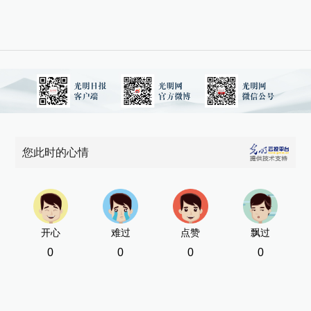
您此时的心情
开心
难过
点赞
飘过
0
0
0
0