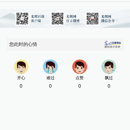
您此时的心情
开心
难过
点赞
飘过
0
0
0
0