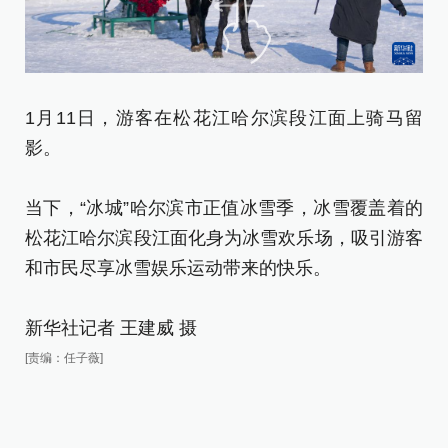
1月11日，游客在松花江哈尔滨段江面上骑马留
1
影。
当
当下，“冰城”哈尔滨市正值冰雪季，冰雪覆盖着的
松
松花江哈尔滨段江面化身为冰雪欢乐场，吸引游客
和
和市民尽享冰雪娱乐运动带来的快乐。
新
新华社记者 王建威 摄
[责
[责编：任子薇]