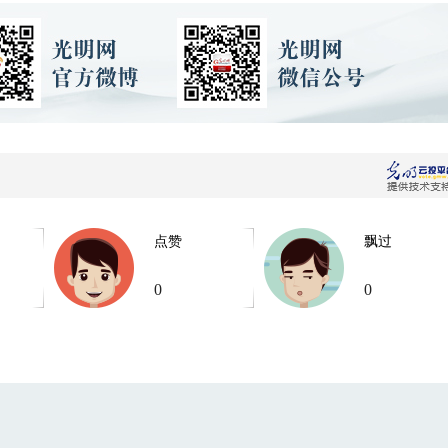
点赞
飘过
0
0