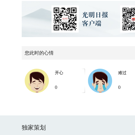
您此时的心情
开心
难过
0
0
独家策划