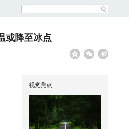
温或降至冰点
视觉焦点