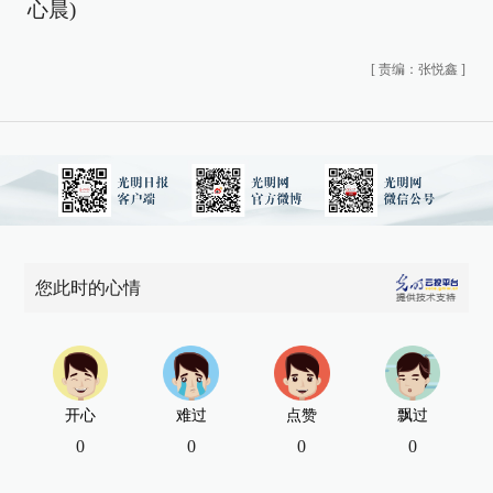
心晨)
[
责编：张悦鑫
]
您此时的心情
开心
难过
点赞
飘过
0
0
0
0