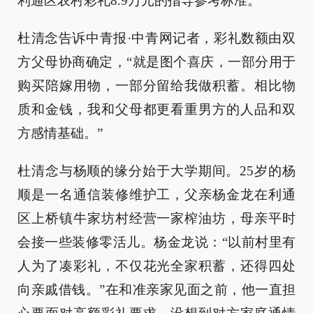
利通区农村彩礼8.9万元的指导参考标准。
杜清念告诉中青报·中青网记者，彩礼数额由双
方父母协商确定，“就是图个喜庆，一部分用于
购买陪嫁用物，一部分留给我做积蓄。相比物
质和金钱，我和父母都更看重男方的人品和双
方感情基础。”
杜清念与杨顺的缘分始于大学期间。25岁的杨
顺是一名通信装修维护工，父亲杨金龙在利通
区上桥镇牛家坊村经营一家榨油坊，母亲平时
会接一些装修零活儿。杨金龙说：“以前村里有
人为了凑彩礼，不仅花光全家积蓄，还得四处
向亲戚借钱。”在和准亲家见面之前，他一直担