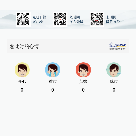
2
览
元
举
众
您此时的心情
新
[责
开心
难过
点赞
飘过
0
0
0
0