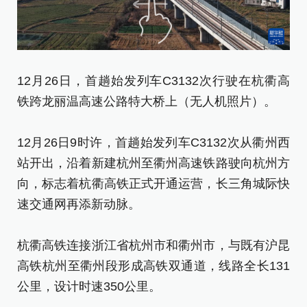
12月26日，首趟始发列车C3132次行驶在杭衢高
1
铁跨龙丽温高速公路特大桥上（无人机照片）。
铁
12月26日9时许，首趟始发列车C3132次从衢州西
1
站开出，沿着新建杭州至衢州高速铁路驶向杭州方
站
向，标志着杭衢高铁正式开通运营，长三角城际快
向
速交通网再添新动脉。
速
杭衢高铁连接浙江省杭州市和衢州市，与既有沪昆
杭
高铁杭州至衢州段形成高铁双通道，线路全长131
高
公里，设计时速350公里。
公