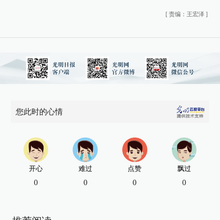
[
责编：王宏泽
]
您此时的心情
开心
难过
点赞
飘过
0
0
0
0