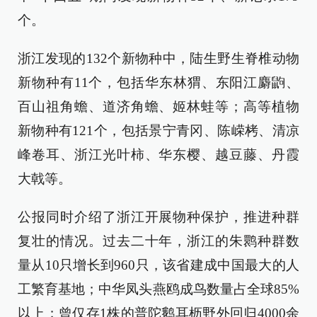
个。
浙江发现的132个新物种中，陆生野生脊椎动物
新物种有11个，包括华东林猬、东阳江麝鼩、
百山祖角蟾、道济角蟾、姬林蛙等；高等植物
新物种有121个，包括景宁青冈、陈嵘栲、清凉
峰卷耳、浙江光叶柿、华东樱、越豆藤、丹霞
大戟等。
公报同时介绍了浙江开展物种保护，推进种群
复壮的情况。过去二十年，浙江的朱鹮种群数
量从10只增长到960只，该省建成中国最大的人
工繁育基地；中华凤头燕鸥成鸟数量占全球85%
以上；曾仅存1株的普陀鹅耳枥野外回归4000余