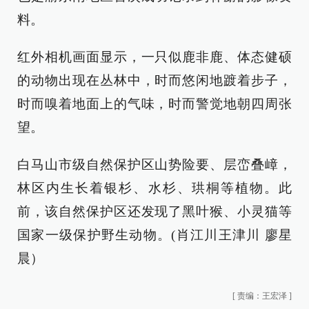
料。
红外相机画面显示，一只似鹿非鹿、体态健硕
的动物出现在丛林中，时而悠闲地踱着步子，
时而嗅着地面上的气味，时而警觉地朝四周张
望。
白马山市级自然保护区山势险要、层峦叠嶂，
林区内生长着银杉、水杉、珙桐等植物。此
前，该自然保护区还发现了黑叶猴、小灵猫等
国家一级保护野生动物。(肖江川王津川 廖星
晨）
[
责编：王宏泽
]