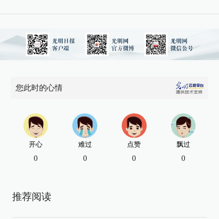
您此时的心情
开心
难过
点赞
飘过
0
0
0
0
推荐阅读