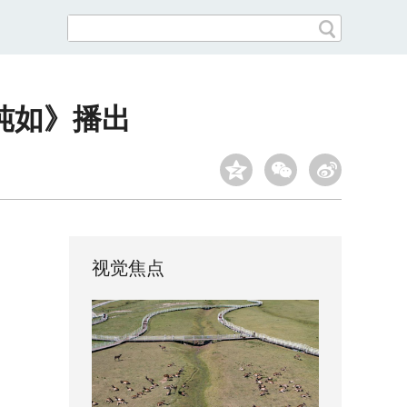
纯如》播出
视觉焦点