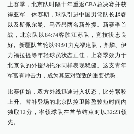
上赛季，北京队时隔十年重返CBA总决赛并获
得亚军。休赛期，球队引进中国男篮队长赵睿
以及斯佩尔曼、马帝昂两名新外援。新赛季首
战，北京队以84:74客胜江苏队，竞技状态良
好。新疆队首轮以99:91力克福建队，齐麟、伊
力福拉提等年轻球员状态正佳，上赛季效力于
北京队的外援纳托尔同样表现稳健。这支青年
军富有冲击力，成为其应对强敌的重要优势。
比赛伊始，双方外线迅速进入状态，比分紧咬
上升。替补登场的北京队控卫陈盈骏短时间内
独取12分，率领球队在首节结束时以32:23领
先。