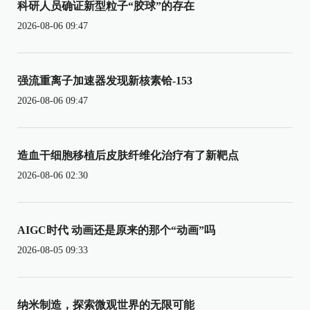
科研人员确证新型粒子“胶球”的存在
2026-08-06 09:47
强流重离子加速器发现新核素铪-153
2026-08-06 09:47
造血干细胞移植后皮肤纤维化治疗有了新靶点
2026-08-06 02:30
AIGC时代 动画还是原来的那个“动画”吗
2026-08-05 09:33
纳米制造，探索微观世界的无限可能