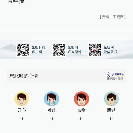
青年报
[
责编：王宏泽
]
您此时的心情
开心
难过
点赞
飘过
0
0
0
0