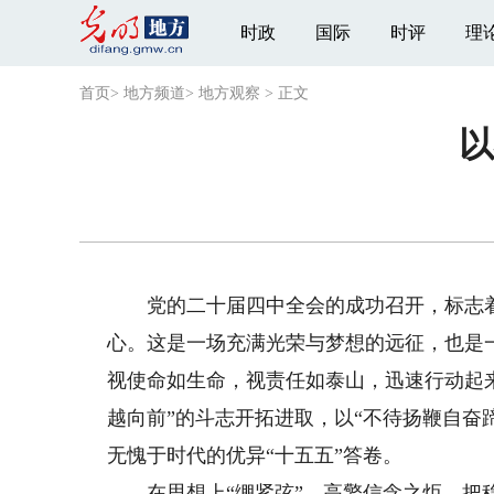
时政
国际
时评
理
首页
>
地方频道
>
地方观察
>
正文
以
党的二十届四中全会的成功召开，标志着“
心。这是一场充满光荣与梦想的远征，也是
视使命如生命，视责任如泰山，迅速行动起来
越向前”的斗志开拓进取，以“不待扬鞭自奋
无愧于时代的优异“十五五”答卷。
在思想上“绷紧弦”，高擎信念之炬，把稳奋