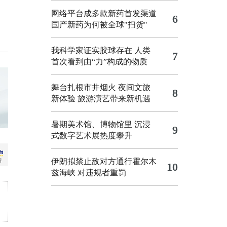
网络平台成多款新药首发渠道
6
国产新药为何被全球"扫货"
我科学家证实胶球存在 人类
7
首次看到由“力”构成的物质
舞台扎根市井烟火 夜间文旅
8
新体验
旅游演艺带来新机遇
暑期美术馆、博物馆里 沉浸
9
式数字艺术展热度攀升
伊朗拟禁止敌对方通行霍尔木
10
兹海峡 对违规者重罚