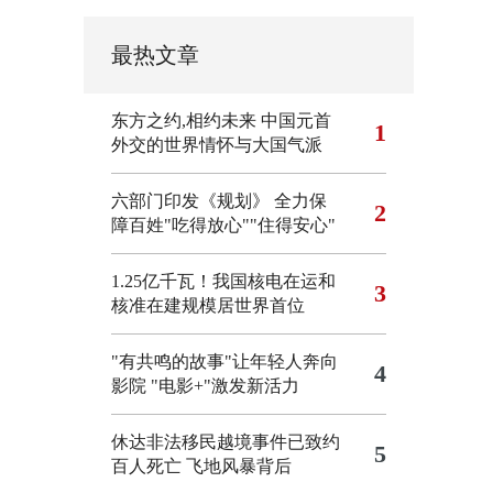
最热文章
东方之约,相约未来 中国元首
1
外交的世界情怀与大国气派
六部门印发《规划》 全力保
2
障百姓"吃得放心""住得安心"
1.25亿千瓦！我国核电在运和
3
核准在建规模居世界首位
"有共鸣的故事"让年轻人奔向
4
影院
"电影+"激发新活力
休达非法移民越境事件已致约
5
百人死亡
飞地风暴背后