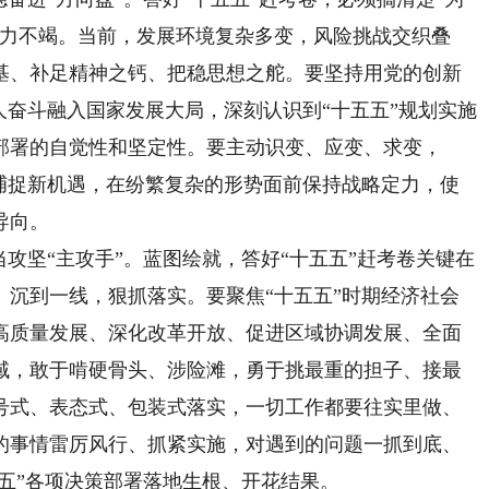
动力不竭。当前，发展环境复杂多变，风险挑战交织叠
基、补足精神之钙、把稳思想之舵。要坚持用党的创新
人奋斗融入国家发展大局，深刻认识到“十五五”规划实施
部署的自觉性和坚定性。要主动识变、应变、求变，
、捕捉新机遇，在纷繁复杂的形势面前保持战略定力，使
导向。
坚“主攻手”。蓝图绘就，答好“十五五”赶考卷关键在
、沉到一线，狠抓落实。要聚焦“十五五”时期经济社会
高质量发展、深化改革开放、促进区域协调发展、全面
域，敢于啃硬骨头、涉险滩，勇于挑最重的担子、接最
号式、表态式、包装式落实，一切工作都要往实里做、
的事情雷厉风行、抓紧实施，对遇到的问题一抓到底、
五五”各项决策部署落地生根、开花结果。