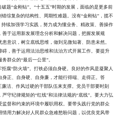
题“金刚钻”。“十五五”时期的发展，面临的是更多前
列错综复杂的结构性、周期性难题。没有“金刚钻”，揽不
”，持续加强学习实践，努力成为懂业务、精政策、善操作
，善于运用新发展理念分析和解决问题，把握发展规
忧患意识，树立底线思维，做到见微知著、防患未然。
障碍，善于运用法治思维和法治方式开展工作。要提升
务群众的“最后一公里”。
拒腐“防火墙”。打铁必须自身硬。良好的作风是凝聚人
自身正、自身硬、自身廉，才能行得端、走得正。答
清正廉洁、作风过硬的干部队伍来支撑。党员干部要时刻
严守纪律规矩的“红线”和法律法规的“底线”。要大力弘
受监督和约束的环境中履职用权。要带头践行党的群众
用情用力解决好人民群众急难愁盼问题，以优良党风带