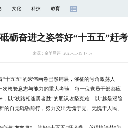
论
文化
科技
教育
砥砺奋进之姿答好“十五五”赶
来源：
金羊网评
2025-11-19 17:37
十五五”的宏伟画卷已然铺展，催征的号角激荡人
一次检验意志与能力的重大考验。每一位党员干部都应
，以“狭路相逢勇者胜”的胆识攻坚克难，以“越是艰险
蹄”的自觉砥砺前行，努力交出无愧于党、无愧于人民、
进“方向盘”。答好“十五五”赶考卷，必须搞清楚“为