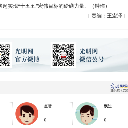
起实现“十五五”宏伟目标的磅礴力量。（钟玮）
[
责编：王宏泽
]
点赞
飘过
0
0