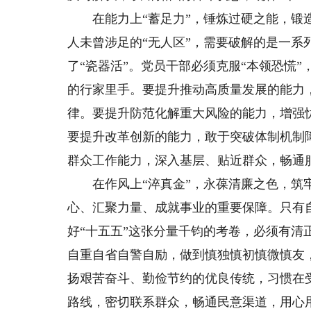
在能力上“蓄足力”，锤炼过硬之能，锻造破
人未曾涉足的“无人区”，需要破解的是一系
了“瓷器活”。党员干部必须克服“本领恐慌
的行家里手。要提升推动高质量发展的能力
律。要提升防范化解重大风险的能力，增强
要提升改革创新的能力，敢于突破体制机制
群众工作能力，深入基层、贴近群众，畅通服
在作风上“淬真金”，永葆清廉之色，筑牢
心、汇聚力量、成就事业的重要保障。只有
好“十五五”这张分量千钧的考卷，必须有
自重自省自警自励，做到慎独慎初慎微慎友，
扬艰苦奋斗、勤俭节约的优良传统，习惯在
路线，密切联系群众，畅通民意渠道，用心