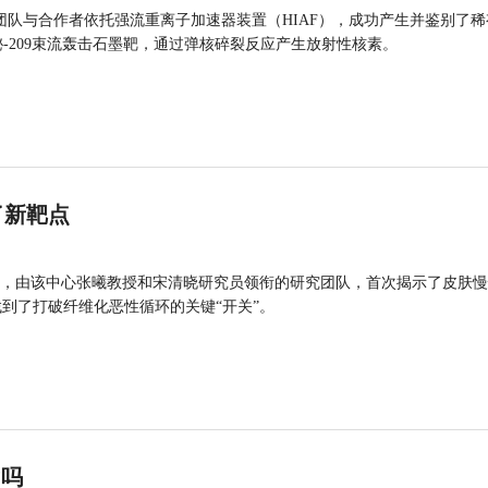
团队与合作者依托强流重离子加速器装置（HIAF），成功产生并鉴别了稀
的铋-209束流轰击石墨靶，通过弹核碎裂反应产生放射性核素。
了新靶点
，由该中心张曦教授和宋清晓研究员领衔的研究团队，首次揭示了皮肤慢
找到了打破纤维化恶性循环的关键“开关”。
”吗