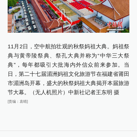
11月2日，空中航拍壮观的秋祭妈祖大典。妈祖祭
1
典与黄帝陵祭典、祭孔大典并称为“中华三大祭
帝
典”，每年都吸引大批海内外信众前来参加。当
都
日，第二十七届湄洲妈祖文化旅游节在福建省莆田
届
市湄洲岛开幕，盛大的秋祭妈祖大典揭开本届旅游
幕
节大幕。（无人机照片）中新社记者王东明 摄
新
[责编：袁晴]
[责