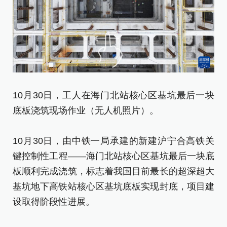
1
底
10月30日，工人在海门北站核心区基坑最后一块
底板浇筑现场作业（无人机照片）。
1
键
10月30日，由中铁一局承建的新建沪宁合高铁关
板
键控制性工程——海门北站核心区基坑最后一块底
基
板顺利完成浇筑，标志着我国目前最长的超深超大
设
基坑地下高铁站核心区基坑底板实现封底，项目建
设取得阶段性进展。
新