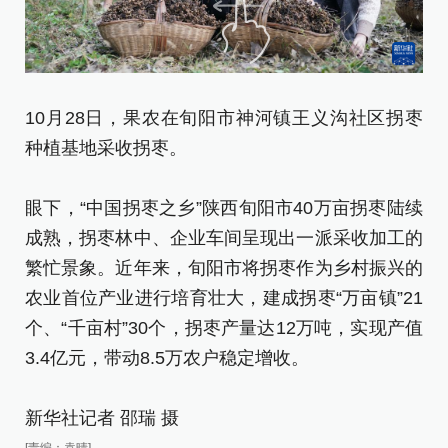
10月28日，果农在旬阳市神河镇王义沟社区拐枣
这
种植基地采收拐枣。
采
眼下，“中国拐枣之乡”陕西旬阳市40万亩拐枣陆续
眼
成熟，拐枣林中、企业车间呈现出一派采收加工的
成
繁忙景象。近年来，旬阳市将拐枣作为乡村振兴的
繁
农业首位产业进行培育壮大，建成拐枣“万亩镇”21
农
个、“千亩村”30个，拐枣产量达12万吨，实现产值
个
3.4亿元，带动8.5万农户稳定增收。
3
新华社记者 邵瑞 摄
新