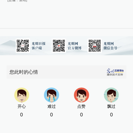
[责编：袁晴]
[责
您此时的心情
开心
难过
点赞
飘过
0
0
0
0