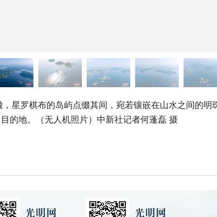
澈，星罗棋布的岛屿点缀其间，宛若镶嵌在山水之间的明
目的地。（无人机照片）中新社记者何蓬磊 摄