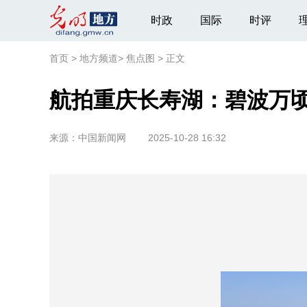
时政
国际
时评
首页
>
地方频道
>
焦点图
>
正文
航拍重庆长寿湖：碧波万顷
来源：
中国新闻网
2025-10-28 16:32