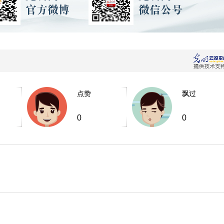
点赞
飘过
0
0