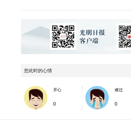
您此时的心情
开心
难过
0
0