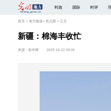
时政
国际
时评
首页
>
地方频道
>
焦点图
>
正文
新疆：棉海丰收忙
来源：
新华网
2025-10-22 09:05