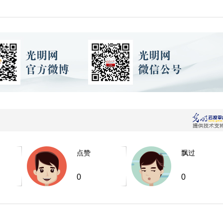
点赞
飘过
0
0