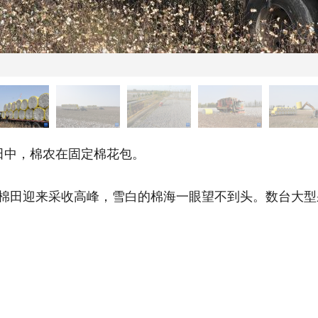
田中，棉农在固定棉花包。
棉田迎来采收高峰，雪白的棉海一眼望不到头。数台大型