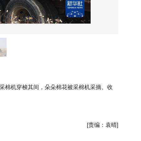
10月
采棉机穿梭其间，朵朵棉花被采棉机采摘、收
金秋十
集、打包
新华社
[责编：袁晴]