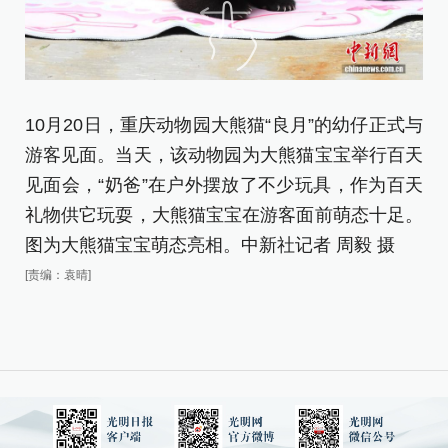
1
10月20日，重庆动物园大熊猫“良月”的幼仔正式与
游
游客见面。当天，该动物园为大熊猫宝宝举行百天
见
见面会，“奶爸”在户外摆放了不少玩具，作为百天
礼
礼物供它玩耍，大熊猫宝宝在游客面前萌态十足。
图
图为大熊猫宝宝萌态亮相。中新社记者 周毅 摄
[责
[责编：袁晴]