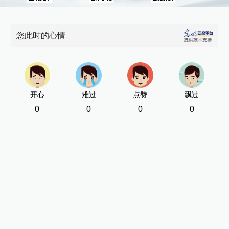
您此时的心情
开心
难过
点赞
飘过
0
0
0
0