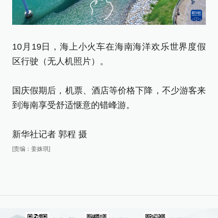
10月19日，海上小火车在海南海洋欢乐世界度假
1
区行驶（无人机照片）。
水
国庆假期后，机票、酒店等价格下降，不少游客来
国
到海南享受舒适惬意的错峰游。
到
新华社记者 郭程 摄
新
[责编：姜姝琪]
[责