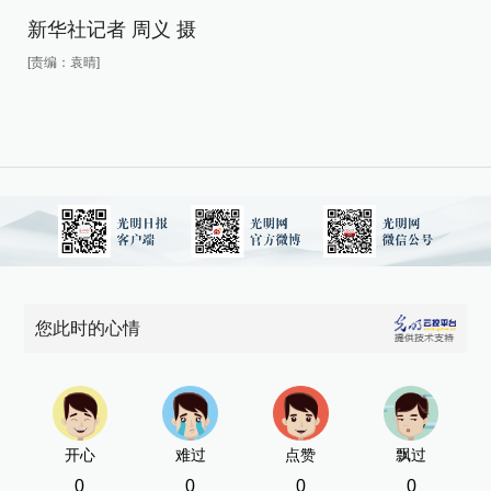
新华社记者 周义 摄
新
[责编：袁晴]
[责
您此时的心情
开心
难过
点赞
飘过
0
0
0
0