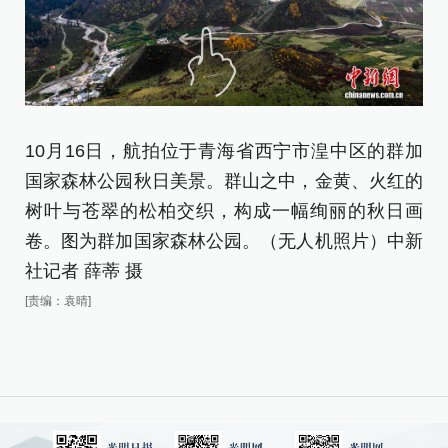
10月16日，航拍位于青海省西宁市湟中区的群加
1
国家森林公园秋日美景。群山之中，金黄、火红的
国
树叶与苍翠的松柏交织，构成一幅绚丽的秋日画
树
卷。图为群加国家森林公园。（无人机照片）中新
卷
社记者 薛蒂 摄
社
[责编：袁晴]
[责