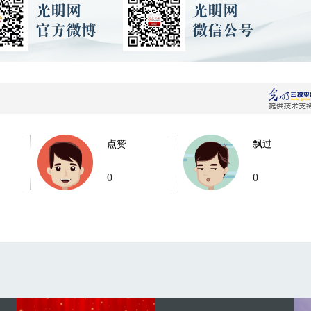
点赞
飘过
0
0