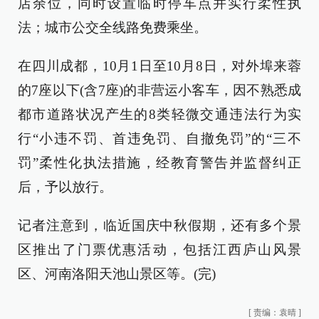
店余位，同时设置临时停车点并实行柔性执
法；城市公交全线路免费乘坐。
在四川成都，10月1日至10月8日，对外埠来蓉
的7座以下(含7座)的非营运小客车，因不熟悉成
都市道路状况产生的8类轻微交通违法行为实
行“小违不罚、首违免罚、自撤免罚”的“三不
罚”柔性化执法措施，经教育警告并监督纠正
后，予以放行。
记者注意到，临近国庆中秋假期，还有多个景
区推出了门票优惠活动，包括江西庐山风景
区、河南洛阳天池山景区等。(完)
[
责编：袁晴
]