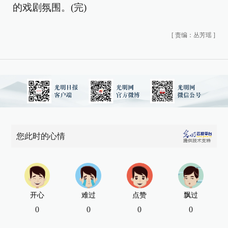
的戏剧氛围。(完)
[
责编：丛芳瑶
]
您此时的心情
开心
难过
点赞
飘过
0
0
0
0