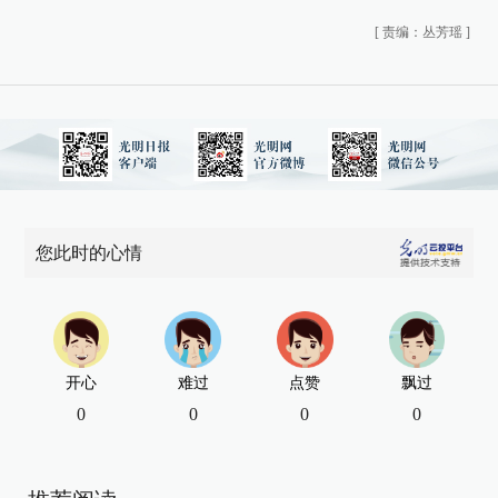
[
责编：丛芳瑶
]
您此时的心情
开心
难过
点赞
飘过
0
0
0
0