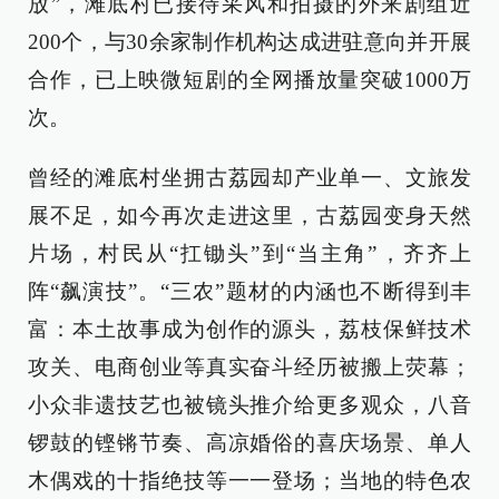
放”，滩底村已接待采风和拍摄的外来剧组近
200个，与30余家制作机构达成进驻意向并开展
合作，已上映微短剧的全网播放量突破1000万
次。
曾经的滩底村坐拥古荔园却产业单一、文旅发
展不足，如今再次走进这里，古荔园变身天然
片场，村民从“扛锄头”到“当主角”，齐齐上
阵“飙演技”。“三农”题材的内涵也不断得到丰
富：本土故事成为创作的源头，荔枝保鲜技术
攻关、电商创业等真实奋斗经历被搬上荧幕；
小众非遗技艺也被镜头推介给更多观众，八音
锣鼓的铿锵节奏、高凉婚俗的喜庆场景、单人
木偶戏的十指绝技等一一登场；当地的特色农