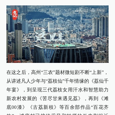
在这之后，高州“三农”题材微短剧不断“上新”，
从讲述凡人少年与“荔枝仙”千年情缘的《荔仙千
年宴》，到呈现三代荔枝女用汗水和智慧助力
新农村发展的《苦尽甘来遇见荔》，再到《滩
底00漆》《古荔新枝》等百余部作品“百花齐